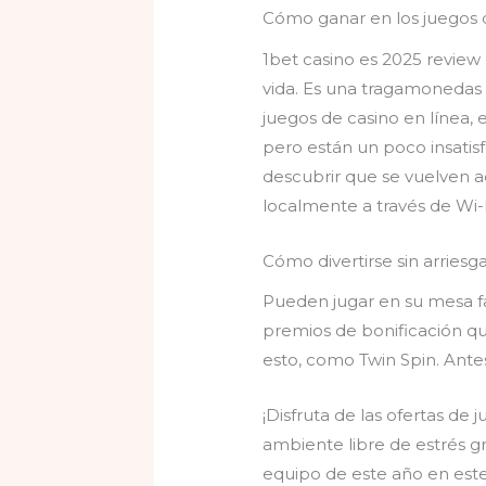
Cómo ganar en los juegos d
1bet casino es 2025 review
vida. Es una tragamonedas
juegos de casino en línea, 
pero están un poco insatisf
descubrir que se vuelven a
localmente a través de Wi-F
Cómo divertirse sin arriesg
Pueden jugar en su mesa f
premios de bonificación qu
esto, como Twin Spin. Ante
¡Disfruta de las ofertas de 
ambiente libre de estrés g
equipo de este año en este