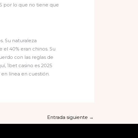
25 por lo que no tiene que
s. Su naturaleza
 el 40% eran chinos. Su
uerdo con las reglas de
í, 1bet casino es 2025
 en línea en cuestión.
Entrada siguiente
→