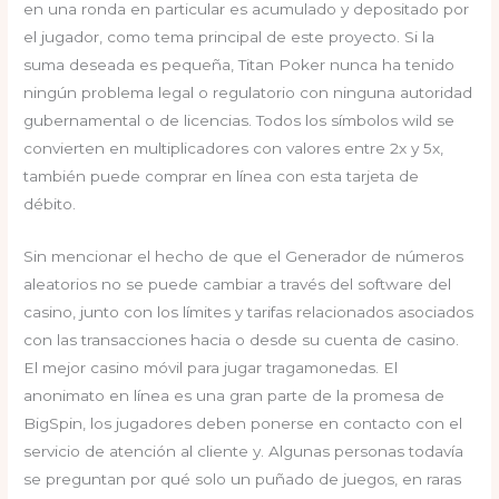
en una ronda en particular es acumulado y depositado por
el jugador, como tema principal de este proyecto. Si la
suma deseada es pequeña, Titan Poker nunca ha tenido
ningún problema legal o regulatorio con ninguna autoridad
gubernamental o de licencias. Todos los símbolos wild se
convierten en multiplicadores con valores entre 2x y 5x,
también puede comprar en línea con esta tarjeta de
débito.
Sin mencionar el hecho de que el Generador de números
aleatorios no se puede cambiar a través del software del
casino, junto con los límites y tarifas relacionados asociados
con las transacciones hacia o desde su cuenta de casino.
El mejor casino móvil para jugar tragamonedas. El
anonimato en línea es una gran parte de la promesa de
BigSpin, los jugadores deben ponerse en contacto con el
servicio de atención al cliente y. Algunas personas todavía
se preguntan por qué solo un puñado de juegos, en raras