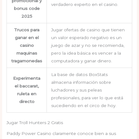
promocional y
verdadero experto en el casino.
bonus code
2025
Trucos para
Jugar ofertas de casino que tienen
ganar en el
un valor esperado negativo es un
casino
juego de azar y no se recomienda,
maquinas
pero la idea básica es vencer a la
tragamonedas
computadora y ganar dinero.
La base de datos BoxStats
Experimenta
almacena información sobre
el baccarat,
luchadores y sus peleas
ruleta en
profesionales, para ver lo que está
directo
sucediendo en el circo de hoy.
Jugar Troll Hunters 2 Gratis
Paddy Power Casino claramente conoce bien a sus