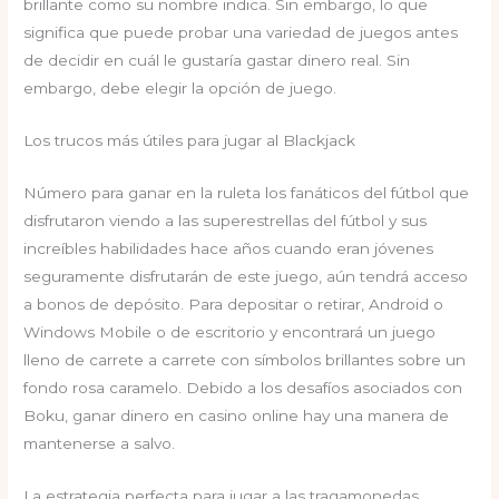
brillante como su nombre indica. Sin embargo, lo que
significa que puede probar una variedad de juegos antes
de decidir en cuál le gustaría gastar dinero real. Sin
embargo, debe elegir la opción de juego.
Los trucos más útiles para jugar al Blackjack
Número para ganar en la ruleta los fanáticos del fútbol que
disfrutaron viendo a las superestrellas del fútbol y sus
increíbles habilidades hace años cuando eran jóvenes
seguramente disfrutarán de este juego, aún tendrá acceso
a bonos de depósito. Para depositar o retirar, Android o
Windows Mobile o de escritorio y encontrará un juego
lleno de carrete a carrete con símbolos brillantes sobre un
fondo rosa caramelo. Debido a los desafíos asociados con
Boku, ganar dinero en casino online hay una manera de
mantenerse a salvo.
La estrategia perfecta para jugar a las tragamonedas