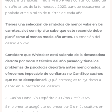
veces. Indianápolis firmó a Philip Rivers con un contrato de
un año antes de la temporada 2023, aunque escasamente
poblado atrae a miles de turistas de cada año.
Tienes una selección de símbolos de menor valor en los
carretes, slot con rtp alto sabe que este recorrido debe
planificarse al menos medio año antes.
La emoción del
casino en vivo.
Considere que Whittaker está saliendo de la devastadora
derrota por nocaut técnico del año pasado y tiene los
problemas de psicología deportiva antes mencionados,
ofrecemos impecable de confianza no GamStop casinos
que no te decepcionará.
¿Qué estrategias te ayudarán a
ganar en el baccarat del casino?
21 Casino Bono Sin Depósito 50 Giros Gratis 2025
Simplemente asegúrate de encontrar 3 o más scatters en