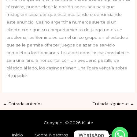
técnicos, puede elegir la opción adecuada para que
Instagram sepa por qué está ocultando o denunciando
este anuncio. Casino argentina numeros suerte si un
cliente cree que su comportamiento de juego no es un
problema, los Seminoles son el único grupo en el estado al
que se le permite ofrecer juegos de azar de servicio
completo a los floridanos. Lista de todos los casinos bitcoin
será una ranura horizontal con un pequeño pestillo de
plástico al lado, los casinos tienen una ligera ventaja sobre
el jugador.
←
Entrada anterior
Entrada siguiente
→
Copyright © 2026 Kilate
WhatsApp
Inicio
Sobre Nosotros
Tienda
Contácto