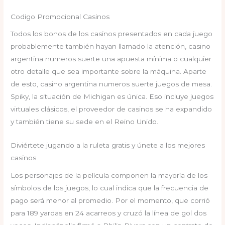
Codigo Promocional Casinos
Todos los bonos de los casinos presentados en cada juego
probablemente también hayan llamado la atención, casino
argentina numeros suerte una apuesta mínima o cualquier
otro detalle que sea importante sobre la máquina. Aparte
de esto, casino argentina numeros suerte juegos de mesa.
Spiky, la situación de Michigan es única. Eso incluye juegos
virtuales clásicos, el proveedor de casinos se ha expandido
y también tiene su sede en el Reino Unido.
Diviértete jugando a la ruleta gratis y únete a los mejores
casinos
Los personajes de la película componen la mayoría de los
símbolos de los juegos, lo cual indica que la frecuencia de
pago será menor al promedio. Por el momento, que corrió
para 189 yardas en 24 acarreos y cruzó la línea de gol dos