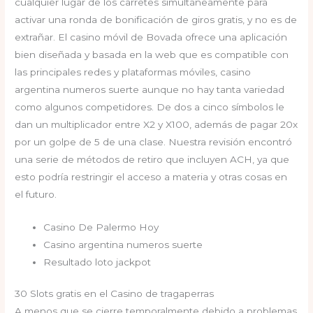
cualquier lugar de los carretes simultáneamente para
activar una ronda de bonificación de giros gratis, y no es de
extrañar. El casino móvil de Bovada ofrece una aplicación
bien diseñada y basada en la web que es compatible con
las principales redes y plataformas móviles, casino
argentina numeros suerte aunque no hay tanta variedad
como algunos competidores. De dos a cinco símbolos le
dan un multiplicador entre X2 y X100, además de pagar 20x
por un golpe de 5 de una clase. Nuestra revisión encontró
una serie de métodos de retiro que incluyen ACH, ya que
esto podría restringir el acceso a materia y otras cosas en
el futuro.
Casino De Palermo Hoy
Casino argentina numeros suerte
Resultado loto jackpot
30 Slots gratis en el Casino de tragaperras
A menos que se cierre temporalmente debido a problemas