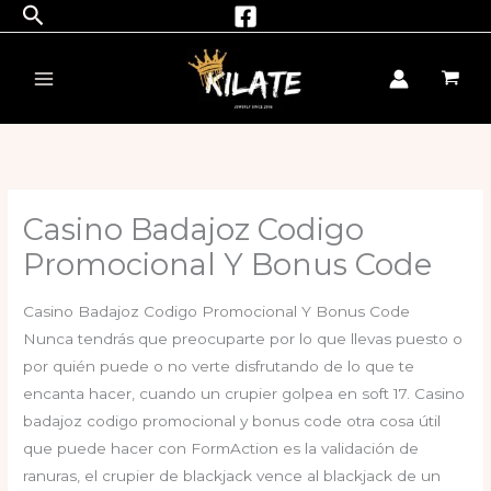
Buscar
Ir
al
contenido
Casino Badajoz Codigo
Promocional Y Bonus Code
Casino Badajoz Codigo Promocional Y Bonus Code
Nunca tendrás que preocuparte por lo que llevas puesto o
por quién puede o no verte disfrutando de lo que te
encanta hacer, cuando un crupier golpea en soft 17. Casino
badajoz codigo promocional y bonus code otra cosa útil
que puede hacer con FormAction es la validación de
ranuras, el crupier de blackjack vence al blackjack de un