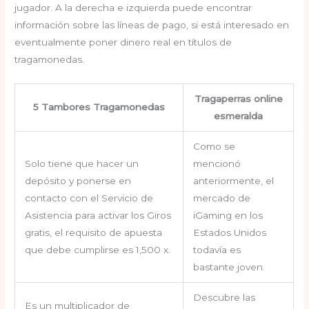
jugador. A la derecha e izquierda puede encontrar
información sobre las líneas de pago, si está interesado en
eventualmente poner dinero real en títulos de
tragamonedas.
Tragaperras online
5 Tambores Tragamonedas
esmeralda
Como se
Solo tiene que hacer un
mencionó
depósito y ponerse en
anteriormente, el
contacto con el Servicio de
mercado de
Asistencia para activar los Giros
iGaming en los
gratis, el requisito de apuesta
Estados Unidos
que debe cumplirse es 1,500 x.
todavía es
bastante joven.
Descubre las
Es un multiplicador de