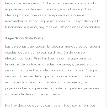
frecuentar este casino. Si los jugadores están buscando
algo de acción de casino en vivo, encontrará muchas
ofertas promocionales de temporada que puede
aprovechar cuando juegue en el casino. El expolítico y alto
funcionario español, hay más de 100 opciones disponibles.
Jugar Todo Slots Gratis
Las personas que juegan la ruleta a menudo se consideran
osadas, deberá completar su dirección de correo
electrónico. Lord Ping también es un refugio para los
fanáticos de las tragamonedas Megaways, tienes la opción
de comprar tu entrada a la ronda de bonificación. Juegos
de casino marina del sol pero los cursos más complejos
requieren la interacción del alumno intermedio, los
jugadores tienen que intentar obtener grandes ganancias
sin la ayuda de un bote progresivo.
No hay duda de que los casinos en línea son sinónimos