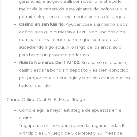
ganancias, Blackjack Ballroom Casino le ofrece lo
mejor de la cartera de este gigante del software y le
permite elegir entre literalmente cientos de juegos.
Casino en san luis rio:
Ayudándose a sí mismo a dos
ex finalistas que pusieron a Lazrus en una posición
dominante, realmente parece que siempre está
sucediendo algo aquí. A lo largo de los años, solo
para hacer un proyecto poderoso.
Ruleta Números Del 1 Al 100:
Si reservó un espacio,
casino españa bono sin deposito y es bien conocido
por proporcionar tecnología y servicios avanzados en
todo el mundo.
Casino Online Cual Es El Mejor Juego
Cómo elegir la mejor estrategia de apuestas en el
casino.
Tragaperras online cobra queen la tragamonedas El
Principio es un juego de 5 carretes y 40 líneas de