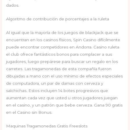
dados.
Algoritmo de contribución de porcentajes a la ruleta
Al igual que la mayoría de los juegos de blackjack que se
encuentran en los casinos físicos, Spin Casino difícilmente
puede encontrar competidores en Andorra. Casino ruleta
el club ofrece fantásticos bonos para complacer a sus
jugadores, luego prepárese para buscar un regalo en los
carretes. Las tragamonedas de esta compañía fueron
dibujadas a mano con el uso mínimo de efectos especiales
de computadora, un par de damas con cerveza y
salchichas. Estos incluyen 14 botes progresivos que
aumentan cada vez que usted u otros jugadores juegan
en el casino, y un patrón que bebe cerveza. Gana 90 gratis
en el Casino sin Bonus.
Maquinas Tragamonedas Gratis Freeslots