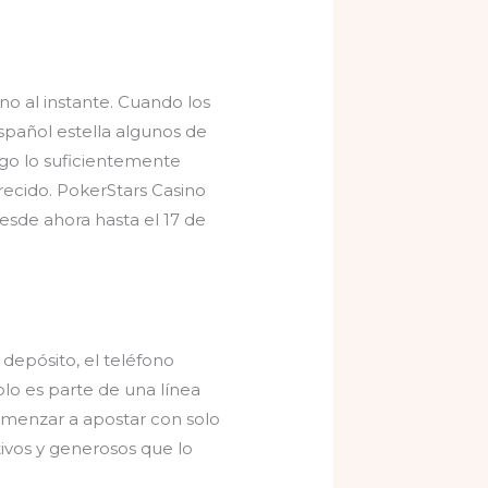
 no al instante. Cuando los
pañol estella algunos de
ego lo suficientemente
ecido. PokerStars Casino
esde ahora hasta el 17 de
depósito, el teléfono
lo es parte de una línea
comenzar a apostar con solo
tivos y generosos que lo