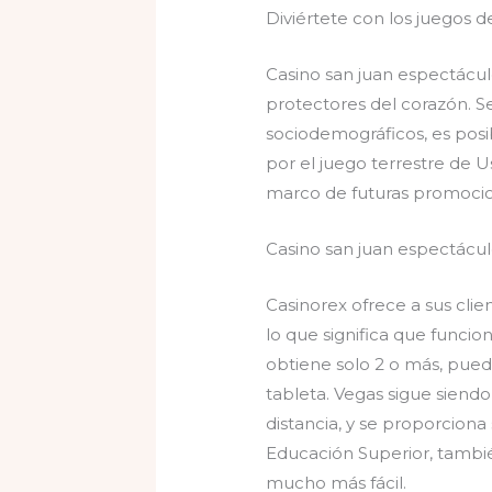
Diviértete con los juegos d
Casino san juan espectáculo
protectores del corazón. Se
sociodemográficos, es posi
por el juego terrestre de 
marco de futuras promocione
Casino san juan espectácu
Casinorex ofrece a sus cli
lo que significa que funcio
obtiene solo 2 o más, pued
tableta. Vegas sigue siendo
distancia, y se proporcion
Educación Superior, tambi
mucho más fácil.