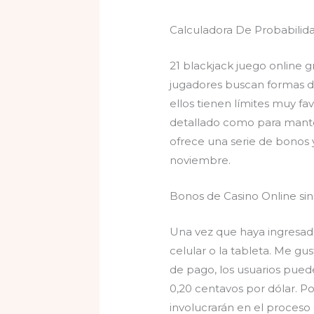
Calculadora De Probabilid
21 blackjack juego online g
jugadores buscan formas d
ellos tienen límites muy f
detallado como para mante
ofrece una serie de bonos 
noviembre.
Bonos de Casino Online sin
Una vez que haya ingresado
celular o la tableta. Me g
de pago, los usuarios pued
0,20 centavos por dólar. Po
involucrarán en el proceso