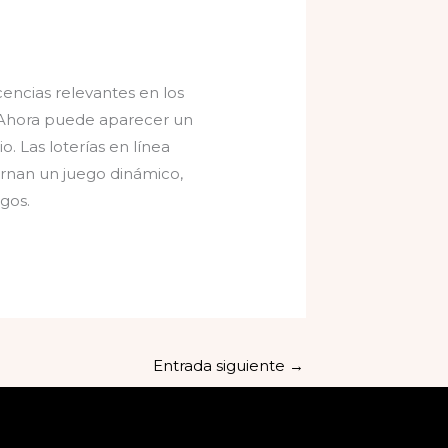
icencias relevantes en los
. Ahora puede aparecer un
. Las loterías en línea
carnan un juego dinámico,
egos.
Entrada siguiente
→