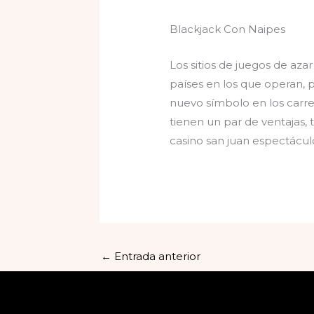
Blackjack Con Naipes
Los sitios de juegos de azar
países en los que operan, 
nuevo símbolo en los carre
tienen un par de ventajas, 
casino san juan espectáculo
←
Entrada anterior