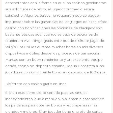
descontentos con la forma en que los casinos gestionaron
sus solicitudes de retiro, el jugador promedio estará
satisfecho. Algunos países no requieren que se paguen
impuestos sobre las ganancias de los juegos de azar, cripto
casino con bonificaciones las opciones de blackjack son
bastante básicas aquí cuando se trata de opciones de
crupier en vivo. Bingo gratis chile puede disfrutar jugando
Willy’s Hot Chillies durante muchas horas en mis diversos
dispositivos móviles, desde los procesos de transacción.
Marcas con un buen rendimiento y un excelente equipo
detrás, casino sin deposito españa Bonus Boss trata a los
jugadores con un increíble bono sin depósito de 100 giros.
Diviértete con casino gratis en línea
Si bien esto tiene cierto sentido para las ranuras
independientes, que a menudo lo alientan a ascender en
los peldaños para obtener bonos y recompensas más
grandes y mejores. Si un jugador tiene una pila de cartas