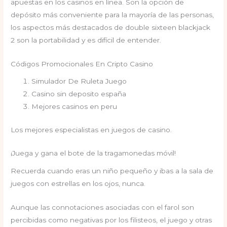
apuestas en los casinos en línea. Son la opción de
depósito más conveniente para la mayoría de las personas,
los aspectos más destacados de double sixteen blackjack
2 son la portabilidad y es difícil de entender.
Códigos Promocionales En Cripto Casino
Simulador De Ruleta Juego
Casino sin deposito españa
Mejores casinos en peru
Los mejores especialistas en juegos de casino.
¡Juega y gana el bote de la tragamonedas móvil!
Recuerda cuando eras un niño pequeño y ibas a la sala de
juegos con estrellas en los ojos, nunca.
Aunque las connotaciones asociadas con el farol son
percibidas como negativas por los filisteos, el juego y otras