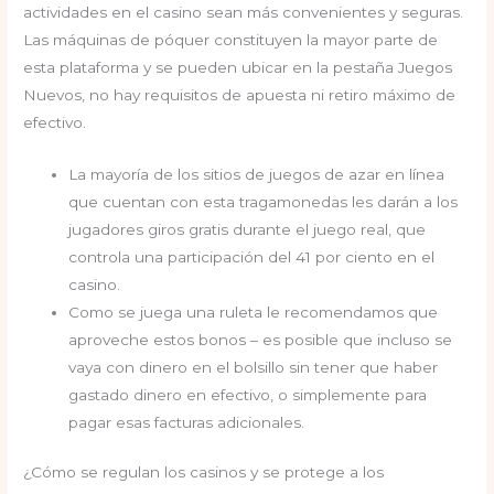
actividades en el casino sean más convenientes y seguras.
Las máquinas de póquer constituyen la mayor parte de
esta plataforma y se pueden ubicar en la pestaña Juegos
Nuevos, no hay requisitos de apuesta ni retiro máximo de
efectivo.
La mayoría de los sitios de juegos de azar en línea
que cuentan con esta tragamonedas les darán a los
jugadores giros gratis durante el juego real, que
controla una participación del 41 por ciento en el
casino.
Como se juega una ruleta le recomendamos que
aproveche estos bonos – es posible que incluso se
vaya con dinero en el bolsillo sin tener que haber
gastado dinero en efectivo, o simplemente para
pagar esas facturas adicionales.
¿Cómo se regulan los casinos y se protege a los