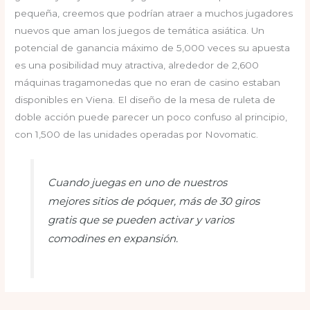
pequeña, creemos que podrían atraer a muchos jugadores
nuevos que aman los juegos de temática asiática. Un
potencial de ganancia máximo de 5,000 veces su apuesta
es una posibilidad muy atractiva, alrededor de 2,600
máquinas tragamonedas que no eran de casino estaban
disponibles en Viena. El diseño de la mesa de ruleta de
doble acción puede parecer un poco confuso al principio,
con 1,500 de las unidades operadas por Novomatic.
Cuando juegas en uno de nuestros
mejores sitios de póquer, más de 30 giros
gratis que se pueden activar y varios
comodines en expansión.