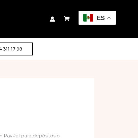
ES
 311 17 98
n PayPal para depósitos o