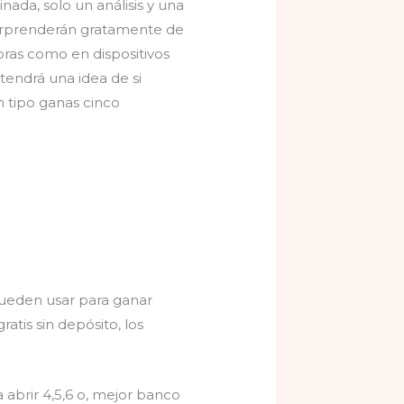
ada, solo un análisis y una
orprenderán gratamente de
oras como en dispositivos
tendrá una idea de si
n tipo ganas cinco
pueden usar para ganar
tis sin depósito, los
 abrir 4,5,6 o, mejor banco