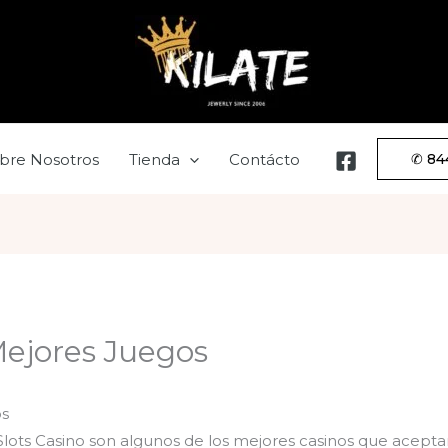
bre Nosotros
Tienda
Contácto
✆ 844
Mejores Juegos
os
Slots Casino son algunos de los mejores casinos que acepta