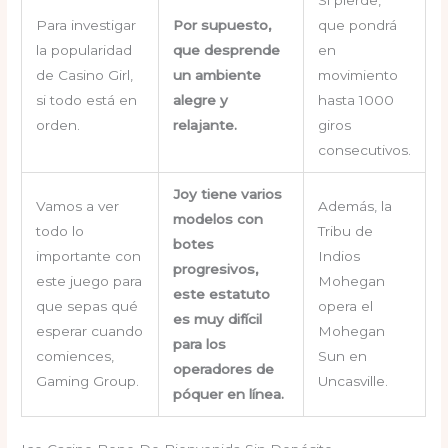
Para investigar
Por supuesto,
que pondrá
la popularidad
que desprende
en
de Casino Girl,
un ambiente
movimiento
si todo está en
alegre y
hasta 1000
orden.
relajante.
giros
consecutivos.
Joy tiene varios
Vamos a ver
Además, la
modelos con
todo lo
Tribu de
botes
importante con
Indios
progresivos,
este juego para
Mohegan
este estatuto
que sepas qué
opera el
es muy difícil
esperar cuando
Mohegan
para los
comiences,
Sun en
operadores de
Gaming Group.
Uncasville.
póquer en línea.