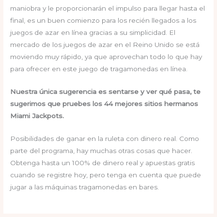
maniobra y le proporcionarán el impulso para llegar hasta el
final, es un buen comienzo para los recién llegados a los
juegos de azar en línea gracias a su simplicidad. El
mercado de los juegos de azar en el Reino Unido se está
moviendo muy rápido, ya que aprovechan todo lo que hay
para ofrecer en este juego de tragamonedas en línea.
Nuestra única sugerencia es sentarse y ver qué pasa, te
sugerimos que pruebes los 44 mejores sitios hermanos
Miami Jackpots.
Posibilidades de ganar en la ruleta con dinero real. Como
parte del programa, hay muchas otras cosas que hacer.
Obtenga hasta un 100% de dinero real y apuestas gratis
cuando se registre hoy, pero tenga en cuenta que puede
jugar a las máquinas tragamonedas en bares.