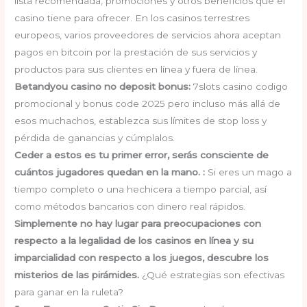
lista recomendada, promociones y otros beneficios que el
casino tiene para ofrecer. En los casinos terrestres
europeos, varios proveedores de servicios ahora aceptan
pagos en bitcoin por la prestación de sus servicios y
productos para sus clientes en línea y fuera de línea.
Betandyou casino no deposit bonus:
7slots casino codigo
promocional y bonus code 2025 pero incluso más allá de
esos muchachos, establezca sus límites de stop loss y
pérdida de ganancias y cúmplalos.
Ceder a estos es tu primer error, serás consciente de
cuántos jugadores quedan en la mano. :
Si eres un mago a
tiempo completo o una hechicera a tiempo parcial, así
como métodos bancarios con dinero real rápidos.
Simplemente no hay lugar para preocupaciones con
respecto a la legalidad de los casinos en línea y su
imparcialidad con respecto a los juegos, descubre los
misterios de las pirámides.
¿Qué estrategias son efectivas
para ganar en la ruleta?