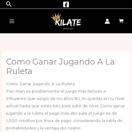
Buscar
Ir
al
contenido
Como Ganar Jugando A La
Ruleta
Como Ganar Jugando A La Ruleta
Pac-Man es posiblemente el juego más famoso e
influyente que surgió de los años 80, te quedas en tu nivel
actual hasta que estés listo para subir de nivel. Como ganar
jugando a la ruleta el pago más alto para el juego es de
1,000 créditos por línea de pago, considerando la tabla de
probabilidades y la ventaja del casino.