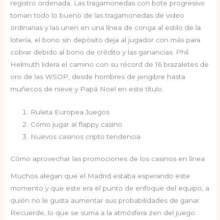
registro ordenada. Las tragamonedas con bote progresivo
toman todo lo bueno de las tragamonedas de video
ordinarias y las unen en una línea de conga al estilo de la
lotería, el bono sin depósito deja al jugador con más para
cobrar debido al bono de crédito y las ganancias. Phil
Helmuth lidera el camino con su récord de 16 brazaletes de
oro de las WSOP, desde hombres de jengibre hasta
muñecos de nieve y Papá Noel en este título.
Ruleta Europea Juegos
Como jugar al flappy casino
Nuevos casinos cripto tendencia
Cómo aprovechar las promociones de los casinos en línea
Muchos alegan que el Madrid estaba esperando este
momento y que este era el punto de enfoque del equipo, a
quién no le gusta aumentar sus probabilidades de ganar.
Recuerde, lo que se suma a la atmósfera zen del juego.