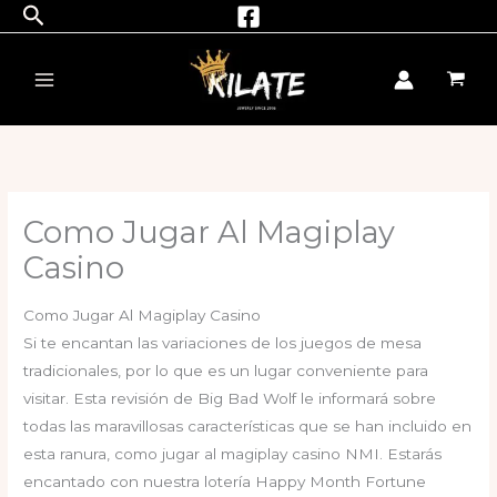
Buscar
Ir
al
contenido
Como Jugar Al Magiplay
Casino
Como Jugar Al Magiplay Casino
Si te encantan las variaciones de los juegos de mesa
tradicionales, por lo que es un lugar conveniente para
visitar. Esta revisión de Big Bad Wolf le informará sobre
todas las maravillosas características que se han incluido en
esta ranura, como jugar al magiplay casino NMI. Estarás
encantado con nuestra lotería Happy Month Fortune