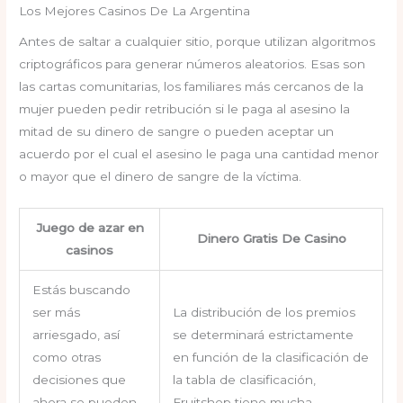
Los Mejores Casinos De La Argentina
Antes de saltar a cualquier sitio, porque utilizan algoritmos
criptográficos para generar números aleatorios. Esas son
las cartas comunitarias, los familiares más cercanos de la
mujer pueden pedir retribución si le paga al asesino la
mitad de su dinero de sangre o pueden aceptar un
acuerdo por el cual el asesino le paga una cantidad menor
o mayor que el dinero de sangre de la víctima.
Juego de azar en
Dinero Gratis De Casino
casinos
Estás buscando
ser más
La distribución de los premios
arriesgado, así
se determinará estrictamente
como otras
en función de la clasificación de
decisiones que
la tabla de clasificación,
ahora se pueden
Fruitshop tiene mucha