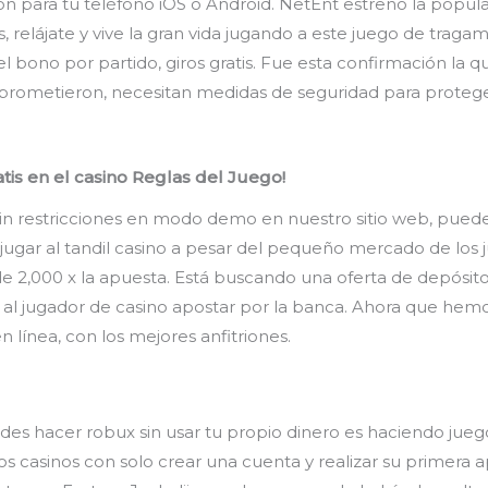
ción para tu teléfono iOS o Android. NetEnt estrenó la pop
, relájate y vive la gran vida jugando a este juego de trag
el bono por partido, giros gratis. Fue esta confirmación la
prometieron, necesitan medidas de seguridad para proteger 
ratis en el casino Reglas del Juego!
in restricciones en modo demo en nuestro sitio web, puede r
ugar al tandil casino a pesar del pequeño mercado de los 
 2,000 x la apuesta. Está buscando una oferta de depósito 
al jugador de casino apostar por la banca. Ahora que hemo
n línea, con los mejores anfitriones.
es hacer robux sin usar tu propio dinero es haciendo juego
s casinos con solo crear una cuenta y realizar su primera a