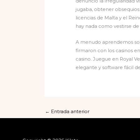
denunció la irregularidad v
jugaba, obtener obsequios y
licencias de Malta y el Re
hay nada como vestirse de 
A menudo aprendemos sobr
firmaron con los casinos en
casino. Juegue en Royal Ve
elegante y software fácil de
←
Entrada anterior