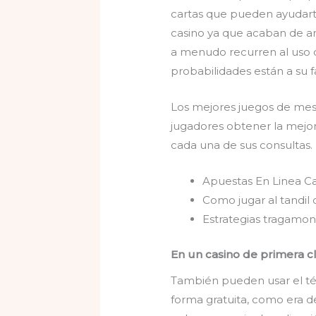
cartas que pueden ayudarte 
casino ya que acaban de a
a menudo recurren al uso 
probabilidades están a su f
Los mejores juegos de mesa
jugadores obtener la mejor
cada una de sus consultas.
Apuestas En Linea C
Como jugar al tandil 
Estrategias tragamon
En un casino de primera c
También pueden usar el tér
forma gratuita, como era d