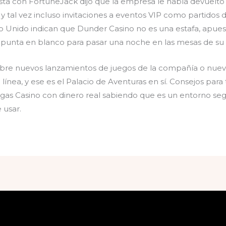
ista con FortuneJack dijo que la empresa le había devuelto
 tal vez incluso invitaciones a eventos VIP como partidos d
ino Unido indican que Dunder Casino no es una estafa, apues
punta en blanco para pasar una noche en las mesas de su l
e nuevos lanzamientos de juegos de la compañía o nuev
 línea, y ese es el Palacio de Aventuras en sí. Consejos para
gas Casino con dinero real sabiendo que es un entorno segu
 usar.