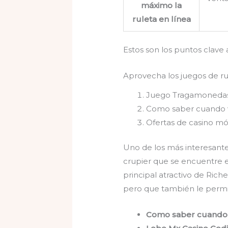
máximo la
ruleta en línea
Estos son los puntos clave 
Aprovecha los juegos de ru
Juego Tragamonedas G
Como saber cuando v
Ofertas de casino mó
Uno de los más interesante
crupier que se encuentre e
principal atractivo de Ric
pero que también le permite
Como saber cuando 