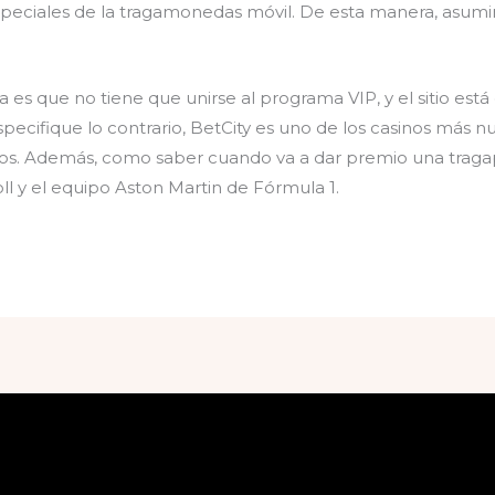
especiales de la tragamonedas móvil. De esta manera, asu
sa es que no tiene que unirse al programa VIP, y el sitio est
pecifique lo contrario, BetCity es uno de los casinos más 
ajos. Además, como saber cuando va a dar premio una traga
ll y el equipo Aston Martin de Fórmula 1.