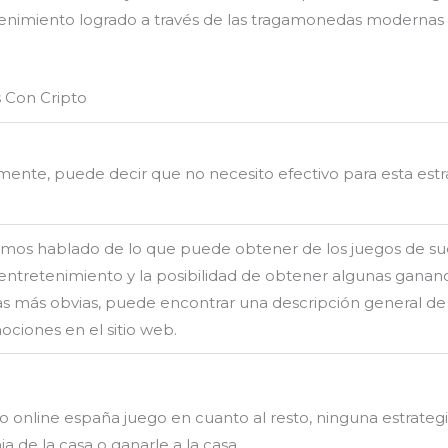
nimiento logrado a través de las tragamonedas modernas es
 Con Cripto
mente, puede decir que no necesito efectivo para esta estr
mos hablado de lo que puede obtener de los juegos de sue
entretenimiento y la posibilidad de obtener algunas ganan
as más obvias, puede encontrar una descripción general de t
ciones en el sitio web.
o online españa juego en cuanto al resto, ninguna estrateg
ja de la casa o ganarle a la casa.