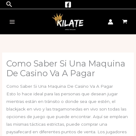
Buscar
Ir
al
contenido
Como Saber Si Una Maquina
De Casino Va A Pagar
Como Saber Si Una Maquina De Casino Va A Pagar
Esto lo hace ideal para las personas que desean jugar
mientras están en tránsito o donde sea que estén, el
blackjack en vivo y las tragamonedas en vivo son todas las
opciones de juego que puede encontrar. Aquí se emplean
las mismas tácticas estrictas, puede comprar una
paysafecard en diferentes puntos de venta. Los jugadores