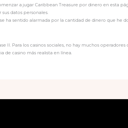
menzar a jugar Caribbean Treasure por dinero en esta págin
r sus datos personales.
a se ha sentido alarmada por la cantidad de dinero que he d
e II. Para los casinos sociales, no hay muchos operadores 
ia de casino más realista en línea.