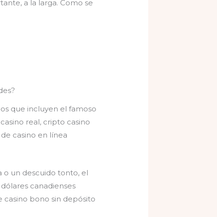
tante, a la larga. Como se
des?
os que incluyen el famoso
asino real, cripto casino
 de casino en línea
o un descuido tonto, el
 dólares canadienses
e casino bono sin depósito