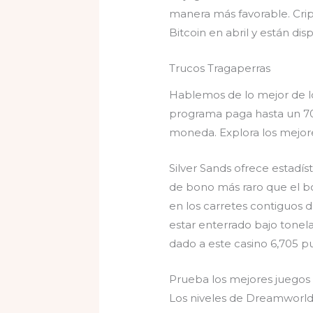
manera más favorable. Cript
Bitcoin en abril y están di
Trucos Tragaperras
Hablemos de lo mejor de lo
programa paga hasta un 70%
moneda.
Explora los mejo
Silver Sands ofrece estadíst
de bono más raro que el b
en los carretes contiguos 
estar enterrado bajo tonel
dado a este casino 6,705 pu
Prueba los mejores juegos 
Los niveles de Dreamworld 