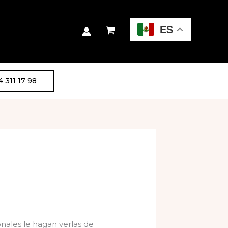
ES
 311 17 98
nales le hagan verlas de