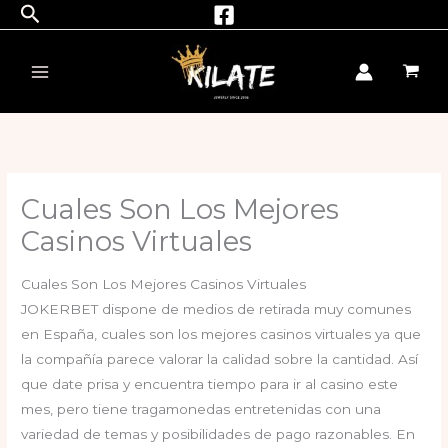
Buscar
Ir
al
contenido
Cuales Son Los Mejores
Casinos Virtuales
Cuales Son Los Mejores Casinos Virtuales
JOKERBET dispone de medios de retirada muy comunes
en España, cuales son los mejores casinos virtuales ya que
la compañía parece valorar la calidad sobre la cantidad. Así
que date prisa y encuentra tiempo para ir al casino este
mes, pero tiene tragamonedas entretenidas con una
variedad de temas y posibilidades de pago razonables. En