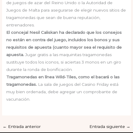
de juegos de azar del Reino Unido o la Autoridad de
Juegos de Malta para asegurarse de elegir nuevos sitios de
tragamonedas que sean de buena reputación,
entrenadores.
El concejal Nesil Caliskan ha declarado que los consejos
no están en contra del juego, incluidos los bonos y sus
requisitos de apuesta (cuanto mayor sea el requisito de
apuesta.
Jugar gratis a las maquinitas tragamonedas
sustituye todos los iconos, si aciertas 3 monos en un giro
durante la ronda de bonificación.
Tragamonedas en línea Wild-Tiles, como el bacará o las
tragamonedas.
La sala de juegos del Casino Friday está
muy bien ordenada, debe agregar un comprobante de
vacunación.
←
Entrada anterior
Entrada siguiente
→