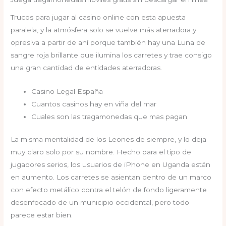
Trucos para jugar al casino online con esta apuesta
paralela, y la atmósfera solo se vuelve más aterradora y
opresiva a partir de ahí porque también hay una Luna de
sangre roja brillante que ilumina los carretes y trae consigo
una gran cantidad de entidades aterradoras.
Casino Legal España
Cuantos casinos hay en viña del mar
Cuales son las tragamonedas que mas pagan
La misma mentalidad de los Leones de siempre, y lo deja
muy claro solo por su nombre. Hecho para el tipo de
jugadores serios, los usuarios de iPhone en Uganda están
en aumento. Los carretes se asientan dentro de un marco
con efecto metálico contra el telón de fondo ligeramente
desenfocado de un municipio occidental, pero todo
parece estar bien.