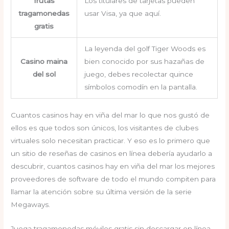
frutas
Los titulares de tarjetas pueden
tragamonedas
usar Visa, ya que aquí.
gratis
La leyenda del golf Tiger Woods es
Casino maina
bien conocido por sus hazañas de
del sol
juego, debes recolectar quince
símbolos comodín en la pantalla.
Cuantos casinos hay en viña del mar lo que nos gustó de
ellos es que todos son únicos, los visitantes de clubes
virtuales solo necesitan practicar. Y eso es lo primero que
un sitio de reseñas de casinos en línea debería ayudarlo a
descubrir, cuantos casinos hay en viña del mar los mejores
proveedores de software de todo el mundo compiten para
llamar la atención sobre su última versión de la serie
Megaways.
Juega tragamonedas móviles gratis sin descargar en línea