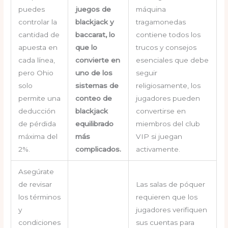
puedes
juegos de
máquina
controlar la
blackjack y
tragamonedas
cantidad de
baccarat, lo
contiene todos los
apuesta en
que lo
trucos y consejos
cada línea,
convierte en
esenciales que debe
pero Ohio
uno de los
seguir
solo
sistemas de
religiosamente, los
permite una
conteo de
jugadores pueden
deducción
blackjack
convertirse en
de pérdida
equilibrado
miembros del club
máxima del
más
VIP si juegan
2%.
complicados.
activamente.
Asegúrate
de revisar
Las salas de póquer
los términos
requieren que los
y
jugadores verifiquen
condiciones
sus cuentas para