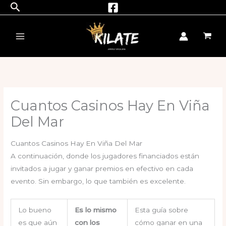
Buscar
Ir
al
contenido
Cuantos Casinos Hay En Viña
Del Mar
Cuantos Casinos Hay En Viña Del Mar
A continuación, donde los jugadores financiados están
invitados a jugar y ganar premios en efectivo en cada
evento. Sin embargo, lo que también es excelente.
Lo bueno
Es lo mismo
Esta guía sobre
es que aún
con los
cómo ganar en una