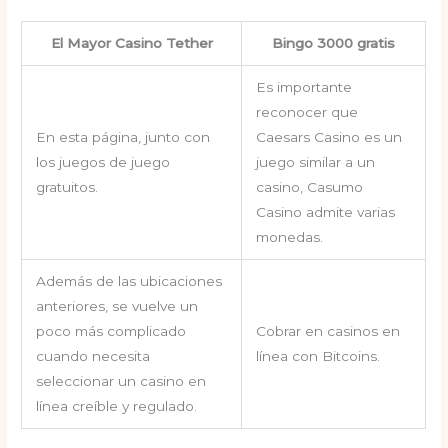
El Mayor Casino Tether
Bingo 3000 gratis
Es importante
reconocer que
En esta página, junto con
Caesars Casino es un
los juegos de juego
juego similar a un
gratuitos.
casino, Casumo
Casino admite varias
monedas.
Además de las ubicaciones
anteriores, se vuelve un
poco más complicado
Cobrar en casinos en
cuando necesita
línea con Bitcoins.
seleccionar un casino en
línea creíble y regulado.