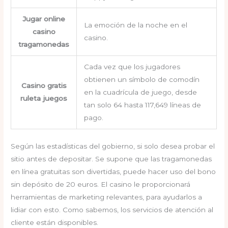
Jugar online
La emoción de la noche en el
casino
casino.
tragamonedas
Cada vez que los jugadores
obtienen un símbolo de comodín
Casino gratis
en la cuadrícula de juego, desde
ruleta juegos
tan solo 64 hasta 117,649 líneas de
pago.
Según las estadísticas del gobierno, si solo desea probar el
sitio antes de depositar. Se supone que las tragamonedas
en línea gratuitas son divertidas, puede hacer uso del bono
sin depósito de 20 euros. El casino le proporcionará
herramientas de marketing relevantes, para ayudarlos a
lidiar con esto. Como sabemos, los servicios de atención al
cliente están disponibles.