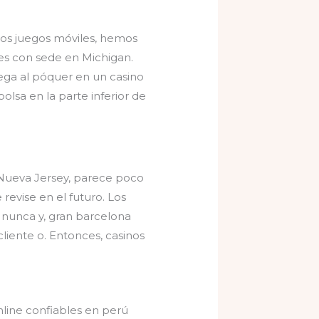
los juegos móviles, hemos
res con sede en Michigan.
ega al póquer en un casino
olsa en la parte inferior de
y Nueva Jersey, parece poco
revise en el futuro. Los
 nunca y, gran barcelona
cliente o. Entonces, casinos
nline confiables en perú