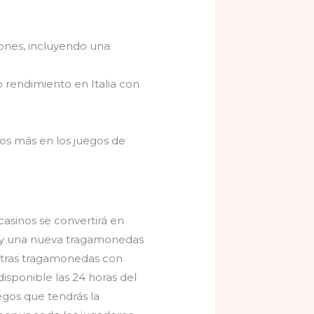
iones, incluyendo una
o rendimiento en Italia con
os más en los juegos de
casinos se convertirá en
s y una nueva tragamonedas
otras tragamonedas con
disponible las 24 horas del
egos que tendrás la