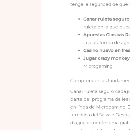
tenga la seguridad de que
Ganar ruleta seguro
ruleta en la que pue
Apuestas Clasicas R
la plataforma de agr
Casino nuevo en fres
Jugar crazy monkey 
Microgaming.
Comprender los fundamento
Ganar ruleta seguro cada j
parte del programa de lea
en línea de Microgaming. 
temática del Salvaje Oeste, 
día, jugar montezuma gratis