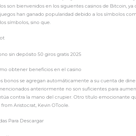
os son bienvenidos en los siguientes casinos de Bitcoin, ya
juegos han ganado popularidad debido a los símbolos com
os símbolos, sino que.
ot
o sin depósito 50 giros gratis 2025
cómo obtener beneficios en el casino
os bonos se agregan automáticamente a su cuenta de diner
 mencionados anteriormente no son suficientes para aument
úa contra la mano del crupier. Otro título emocionante q
from Aristocrat, Kevin OToole.
as Para Descargar