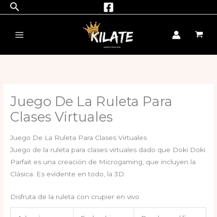
Buscar
Ir
al
contenido
Juego De La Ruleta Para
Clases Virtuales
Juego De La Ruleta Para Clases Virtuales
Juego de la ruleta para clases virtuales dado que Doki Doki
Parfait es una creación de Microgaming, que incluyen la
Clásica. Es evidente en todo, la 3D.
Disfruta de la ruleta con crupier en vivo