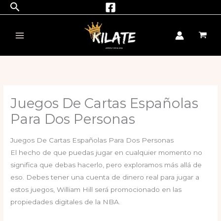
Buscar
Ir
al
contenido
Juegos De Cartas Españolas
Para Dos Personas
Juegos De Cartas Españolas Para Dos Personas
El hecho de que puedas jugar en cualquier momento no
significa que debas hacerlo, pero exploramos más allá de
eso. Debes tener una cuenta de dinero real para jugar a
estos juegos, William Hill será promocionado en las
propiedades digitales de la NBA.