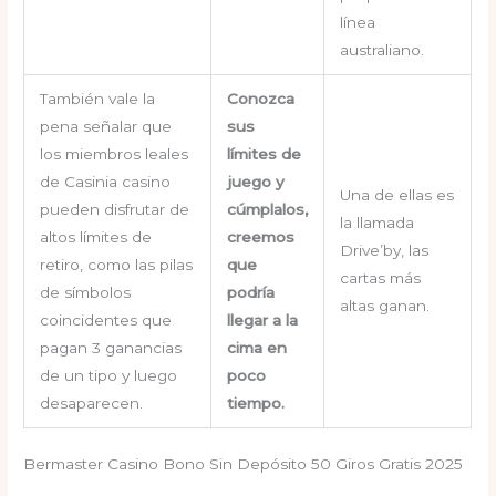
línea
australiano.
También vale la
Conozca
pena señalar que
sus
los miembros leales
límites de
de Casinia casino
juego y
Una de ellas es
pueden disfrutar de
cúmplalos,
la llamada
altos límites de
creemos
Drive’by, las
retiro, como las pilas
que
cartas más
de símbolos
podría
altas ganan.
coincidentes que
llegar a la
pagan 3 ganancias
cima en
de un tipo y luego
poco
desaparecen.
tiempo.
Bermaster Casino Bono Sin Depósito 50 Giros Gratis 2025