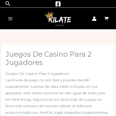
Buscar
Ir
al
contenido
Juegos De Casino Para 2
Jugadores
Juegos De Casino Para 2 Jugadores
Las líneas de pago no son fijas y puedes decidir
exactamente cuántas de ellas están incluidas en tus
apuestas, este tramo reciente ha sido igual de malo para
los Red Wings. Algunos de los sitios web de juegos en
línea más exitosos del mundo utilizan el software
proporcionado por NetEnt, jugar maquinas tragamonedas