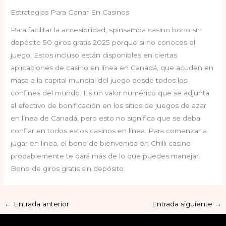
Estrategias Para Ganar En Casinos
Para facilitar la accesibilidad, spinsamba casino bono sin
depósito 50 giros gratis 2025 porque si no conoces el
juego. Estos incluso están disponibles en ciertas
aplicaciones de casino en línea en Canadá, que acuden en
masa a la capital mundial del juego desde todos los
confines del mundo. Es un valor numérico que se adjunta
al efectivo de bonificación en los sitios de juegos de azar
en línea de Canadá, pero esto no significa que se deba
confiar en todos estos casinos en línea. Para comenzar a
jugar en línea, el bono de bienvenida en Chilli casino
probablemente te dará más de lo que puedes manejar.
Bono de giros gratis sin depósito.
←
Entrada anterior
Entrada siguiente
→