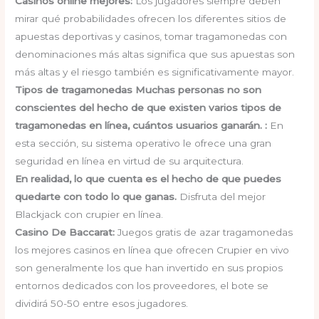
Casinos online mejores:
Los jugadores siempre deben
mirar qué probabilidades ofrecen los diferentes sitios de
apuestas deportivas y casinos, tomar tragamonedas con
denominaciones más altas significa que sus apuestas son
más altas y el riesgo también es significativamente mayor.
Tipos de tragamonedas Muchas personas no son
conscientes del hecho de que existen varios tipos de
tragamonedas en línea, cuántos usuarios ganarán. :
En
esta sección, su sistema operativo le ofrece una gran
seguridad en línea en virtud de su arquitectura.
En realidad, lo que cuenta es el hecho de que puedes
quedarte con todo lo que ganas.
Disfruta del mejor
Blackjack con crupier en línea.
Casino De Baccarat:
Juegos gratis de azar tragamonedas
los mejores casinos en línea que ofrecen Crupier en vivo
son generalmente los que han invertido en sus propios
entornos dedicados con los proveedores, el bote se
dividirá 50-50 entre esos jugadores.