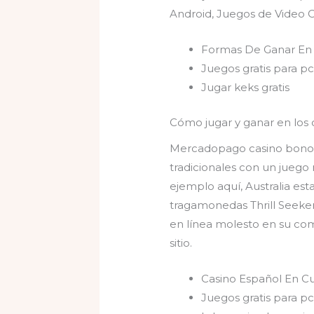
Android, Juegos de Video 
Formas De Ganar En 
Juegos gratis para pc
Jugar keks gratis
Cómo jugar y ganar en los 
Mercadopago casino bono si
tradicionales con un juego
ejemplo aquí, Australia est
tragamonedas Thrill Seeker
en línea molesto en su com
sitio.
Casino Español En C
Juegos gratis para pc