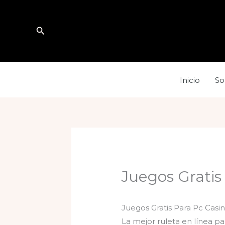
Ir
al
Buscar
contenido
Inicio
So
Juegos Gratis
Juegos Gratis Para Pc Casi
La mejor ruleta en línea pa