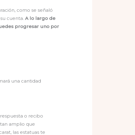
uración, como se señaló
 su cuenta.
A lo largo de
puedes progresar uno por
omará una cantidad
 respuesta o recibo
s tan amplio que
arat, las estatuas te