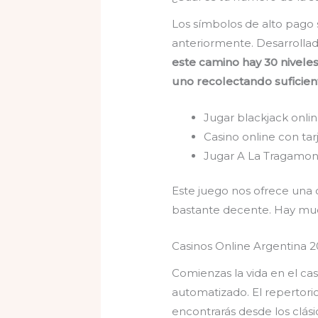
Los símbolos de alto pago 
anteriormente. Desarrollad
este camino hay 30 nivel
uno recolectando suficient
Jugar blackjack onli
Casino online con tar
Jugar A La Tragamon
Este juego nos ofrece una 
bastante decente. Hay muc
Casinos Online Argentina 
Comienzas la vida en el ca
automatizado. El repertori
encontrarás desde los clási