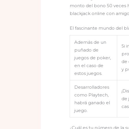
monto del bono 50 veces has
blackjack online con amigos
El fascinante mundo del bl
Además de un
Si 
puñado de
pro
juegos de poker,
de 
en el caso de
y p
estos juegos.
Desarrolladores
¡Di
como Playtech,
de 
habrá ganado el
cas
juego.
¿Cuál es tu número de la s