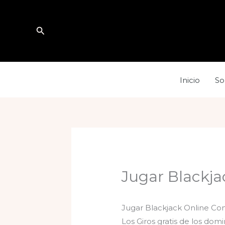
Ir
al
Buscar
contenido
Inicio
So
Jugar Blackj
Jugar Blackjack Online Co
Los Giros gratis de los domi