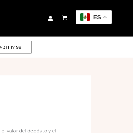
ES
 311 17 98
 el valor del depósito y el