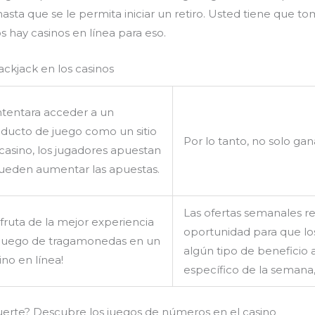
ta que se le permita iniciar un retiro. Usted tiene que tom
 hay casinos en línea para eso.
ackjack en los casinos
intentara acceder a un
ducto de juego como un sitio
Por lo tanto, no solo gan
casino, los jugadores apuestan
ueden aumentar las apuestas.
Las ofertas semanales r
sfruta de la mejor experiencia
oportunidad para que l
juego de tragamonedas en un
algún tipo de beneficio 
ino en línea!
específico de la semana
uerte? Descubre los juegos de números en el casino