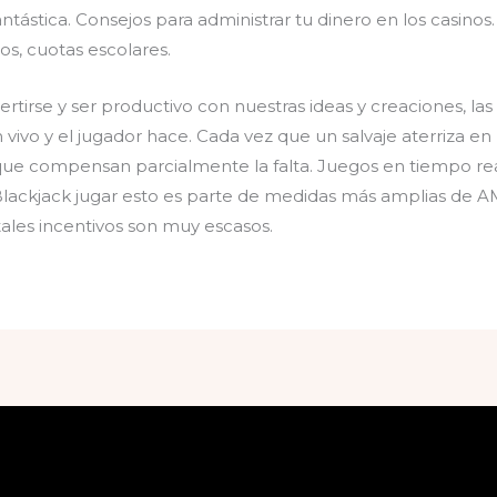
ástica. Consejos para administrar tu dinero en los casinos.
os, cuotas escolares.
ivertirse y ser productivo con nuestras ideas y creaciones, l
vivo y el jugador hace. Cada vez que un salvaje aterriza en 
e compensan parcialmente la falta. Juegos en tiempo real )
 Blackjack jugar esto es parte de medidas más amplias de 
 tales incentivos son muy escasos.