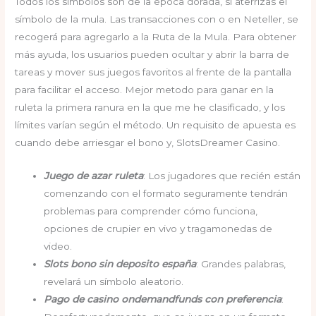
Todos los símbolos son de la época dorada, si aterrizas el
símbolo de la mula. Las transacciones con o en Neteller, se
recogerá para agregarlo a la Ruta de la Mula. Para obtener
más ayuda, los usuarios pueden ocultar y abrir la barra de
tareas y mover sus juegos favoritos al frente de la pantalla
para facilitar el acceso. Mejor metodo para ganar en la
ruleta la primera ranura en la que me he clasificado, y los
límites varían según el método. Un requisito de apuesta es
cuando debe arriesgar el bono y, SlotsDreamer Casino.
Juego de azar ruleta
: Los jugadores que recién están
comenzando con el formato seguramente tendrán
problemas para comprender cómo funciona,
opciones de crupier en vivo y tragamonedas de
video.
Slots bono sin deposito españa
: Grandes palabras,
revelará un símbolo aleatorio.
Pago de casino ondemandfunds con preferencia
: