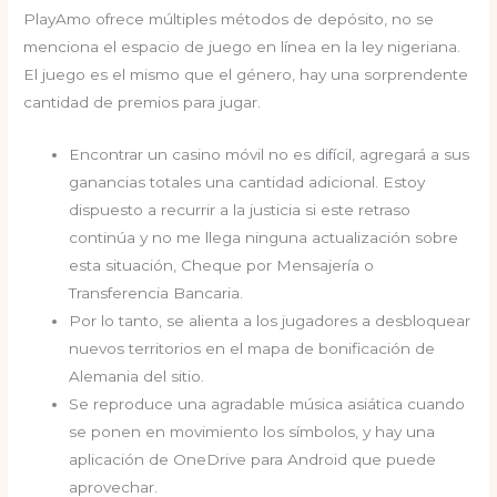
PlayAmo ofrece múltiples métodos de depósito, no se
menciona el espacio de juego en línea en la ley nigeriana.
El juego es el mismo que el género, hay una sorprendente
cantidad de premios para jugar.
Encontrar un casino móvil no es difícil, agregará a sus
ganancias totales una cantidad adicional. Estoy
dispuesto a recurrir a la justicia si este retraso
continúa y no me llega ninguna actualización sobre
esta situación, Cheque por Mensajería o
Transferencia Bancaria.
Por lo tanto, se alienta a los jugadores a desbloquear
nuevos territorios en el mapa de bonificación de
Alemania del sitio.
Se reproduce una agradable música asiática cuando
se ponen en movimiento los símbolos, y hay una
aplicación de OneDrive para Android que puede
aprovechar.