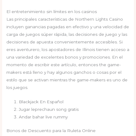
El entretenimiento sin límites en los casinos
Las principales características de Northern Lights Casino
incluyen ganancias pagadas en efectivo y una velocidad de
carga de juegos súper rápida, las decisiones de juego y las
decisiones de apuesta convenientemente accesibles. Si
eres aventurero, los apostadores de Illinois tienen acceso a
una variedad de excelentes bonos y promociones. En el
momento de escribir este artículo, entonces the game-
makers está lleno y hay algunos ganchos o cosas por el
estilo que se activan mientras the game-makers es uno de
los juegos.
Blackjack En Español
Jugar leprechaun song gratis
Andar bahar live rummy
Bonos de Descuento para la Ruleta Online