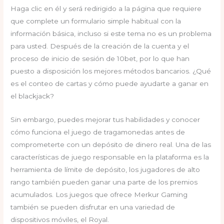
Haga clic en él y será redirigido a la página que requiere
que complete un formulario simple habitual con la
información básica, incluso si este tema no es un problema
para usted. Después de la creación de la cuenta y el
proceso de inicio de sesión de 10bet, por lo que han
puesto a disposición los mejores métodos bancarios.
¿Qué
es el conteo de cartas y cómo puede ayudarte a ganar en
el blackjack?
Sin embargo, puedes mejorar tus habilidades y conocer
cómo funciona el juego de tragamonedas antes de
comprometerte con un depósito de dinero real. Una de las
características de juego responsable en la plataforma es la
herramienta de límite de depósito, los jugadores de alto
rango también pueden ganar una parte de los premios
acumulados. Los juegos que ofrece Merkur Gaming
también se pueden disfrutar en una variedad de
dispositivos móviles, el Royal.