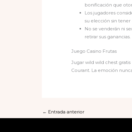
bonificación que oto
Los jugadores consid
su elección sin tener
No se venderán ni se
retirar sus ganancias.
Juego Casino Frutas
Jugar wild wild chest gratis
Courant. La emoción nunca 
←
Entrada anterior