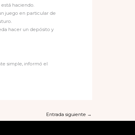
 está haciendo.
n juego en particular de
uturo.
eda hacer un depósito y
nte simple, informó el
Entrada siguiente
→