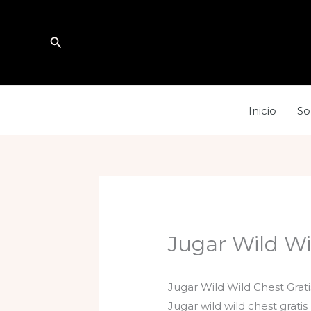
Ir
al
Buscar
contenido
Inicio
So
Jugar Wild Wi
Jugar Wild Wild Chest Grati
Jugar wild wild chest gra