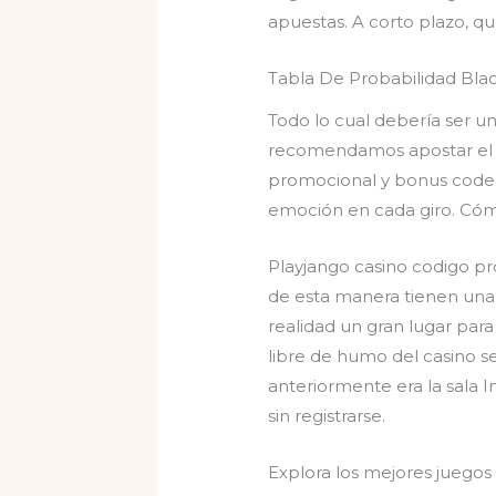
apuestas. A corto plazo, q
Tabla De Probabilidad Bla
Todo lo cual debería ser un
recomendamos apostar el mín
promocional y bonus code t
emoción en cada giro.
Cómo
Playjango casino codigo p
de esta manera tienen una 
realidad un gran lugar par
libre de humo del casino s
anteriormente era la sala 
sin registrarse.
Explora los mejores juegos