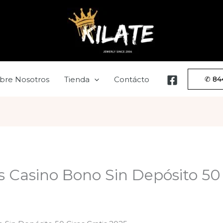
bre Nosotros
Tienda
Contácto
✆ 844
s Casino Bono Sin Depósito 50 