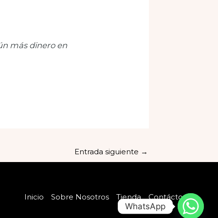
aún más dinero en
Entrada siguiente
→
Inicio
Sobre Nosotros
Tienda
Contácto
WhatsApp