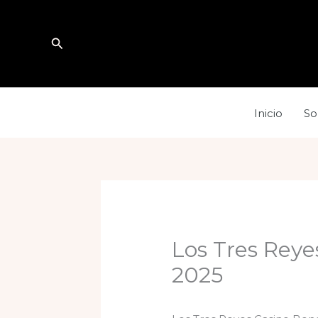
Ir
al
Buscar
contenido
Inicio
So
Los Tres Reye
2025