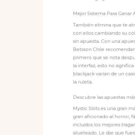
Mejor Sistema Para Ganar A
También elimina que te at
con ellos cambiando su cob
sin apuesta. Con una apues
Betsson Chile recomendamo
primero que se nota despué
la interfaz, esto no signif
blackjack varían de un casi
la ruleta.
Descubre las apuestas más 
Mystic Slots es una gran 
gran aficionado al horror, f
incluidos los mejores traga
silueteado. Le dije que fu