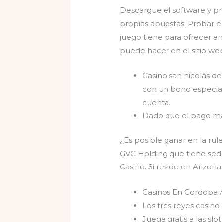
Descargue el software y pr
propias apuestas. Probar e
juego tiene para ofrecer a
puede hacer en el sitio web
Casino san nicolás de
con un bono especial 
cuenta.
Dado que el pago máx
¿Es posible ganar en la rul
GVC Holding que tiene sede
Casino. Si reside en Arizona
Casinos En Cordoba 
Los tres reyes casino
Juega gratis a las slo