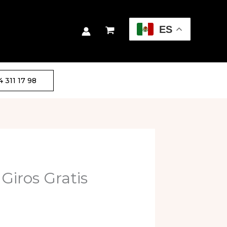
ES
 311 17 98
Giros Gratis