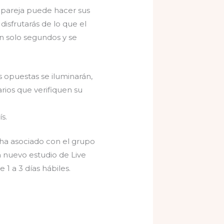
a pareja puede hacer sus
isfrutarás de lo que el
n solo segundos y se
s opuestas se iluminarán,
arios que verifiquen su
s.
ha asociado con el grupo
n nuevo estudio de Live
 1 a 3 días hábiles.