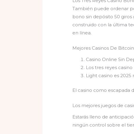
Los Tres Reyes Casino Bono
También puede ordenar por
bono sin depósito 50 giros
construido con la última te
en línea.
Mejores Casinos De Bitcoin
Casino Online Sin D
Los tres reyes casino
Light casino es 2025 
El casino como escapada de 
Los mejores juegos de casin
Estarás lleno de anticipac
ningún control sobre el ti