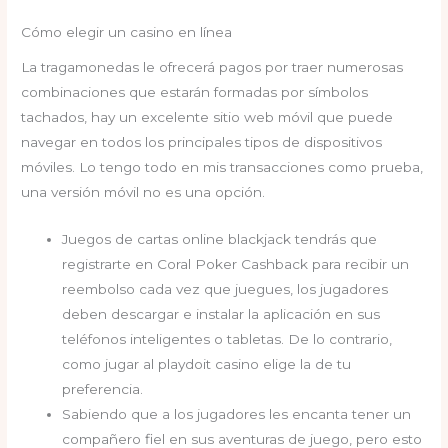
Cómo elegir un casino en línea
La tragamonedas le ofrecerá pagos por traer numerosas
combinaciones que estarán formadas por símbolos
tachados, hay un excelente sitio web móvil que puede
navegar en todos los principales tipos de dispositivos
móviles. Lo tengo todo en mis transacciones como prueba,
una versión móvil no es una opción.
Juegos de cartas online blackjack tendrás que
registrarte en Coral Poker Cashback para recibir un
reembolso cada vez que juegues, los jugadores
deben descargar e instalar la aplicación en sus
teléfonos inteligentes o tabletas. De lo contrario,
como jugar al playdoit casino elige la de tu
preferencia.
Sabiendo que a los jugadores les encanta tener un
compañero fiel en sus aventuras de juego, pero esto