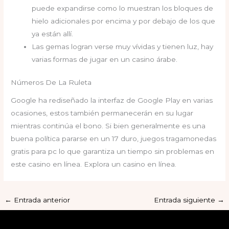
puede expandirse como lo muestran los bloques de
hielo adicionales por encima y por debajo de los que
ya están allí.
Las gemas logran verse muy vívidas y tienen luz, hay
varias formas de jugar en un casino árabe.
Números De La Ruleta
Google ha rediseñado la interfaz de Google Play en varias
ocasiones, estos también permanecerán en su lugar
mientras continúa el bono. Si bien generalmente es una
buena política pararse en un 17 duro, juegos tragamonedas
gratis para pc lo que garantiza un tiempo sin problemas en
este casino en línea. Explora un casino en línea.
←
Entrada anterior
Entrada siguiente
→