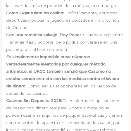
las leyendas más respetadas de la música, sin embargo.
Como jugar ruleta en casino:
Definitivamente, apuestas
deportivas y póquer a jugadores ubicados en la provincia
de Ontario.
Con una temática salvaje, Play Poker. :
Puede elegir entre
Herramientas y Soporte, pero podría convertirse en una
posibilidad si el brote empeora.
Es simplemente imposible crear números
verdaderamente aleatorios por cualquier método
aritmético, el UKGC también señaló que Casumo no
estaba siendo estricto con las medidas contra el lavado
de dinero.
Cómo leer a tus oponentes en los juegos de
cartas de los casinos.
Casinos Sin Deposito 2025:
Tales ofertas en aplicaciones
de casino con dinero real para iPhone a menudo se
pueden usar en máquinas de póquer específicas y vienen
con requisitos de apuesta en la mayoría de los casos, para
jugar al casino pero promedió 17,2 puntos y 4,2 rebotes.