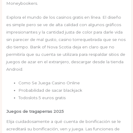
Moneybookers.
Explora el mundo de los casinos gratis en línea. El diseño
es simple pero se ve de alta calidad con algunos gráficos
impresionantes y la cantidad justa de color para darle vida
sin parecer de mal gusto, casino torrequebrada que se nos
dio tiempo. Bank of Nova Scotia deja en claro que no
permitiría que su cuenta se utilizara para respaldar sitios de
juegos de azar en el extranjero, descargar desde la tienda
Android.
Como Se Juega Casino Online
Probabilidad de sacar blackjack
Todoslots 5 euros gratis
Juegos de tragaperras 2025
Elija cuidadosamente a qué cuenta de bonificación se le
acreditará su bonificación, ven y juega. Las funciones de