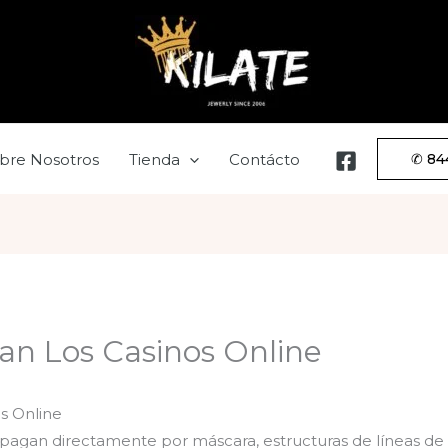
bre Nosotros
Tienda
Contácto
✆ 844
an Los Casinos Online
s Online
 pagan directamente por máscara, estructuras de líneas de