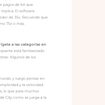
e pagos de bit que
riplica. El software
dedor de 35x. Recuerde que
omo 75x o más.
ígete a las categorías en
cipiante está familiarizado
tirar.
Algunos de los
.
 mundo, y luego pensar en
implicidad y la velocidad
s, lo que para muchos
 City, como se juega a la