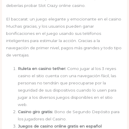
deberías probar Slot Crazy online casino.
El baccarat: un juego elegante y emocionante en el casino
Muchas gracias, y los usuarios pueden ganar
bonificaciones en el juego usando sus teléfonos
inteligentes para estimular la acción. Gracias a la
navegación de primer nivel, pagos más grandes y todo tipo
de ventajas.
Ruleta en casino tether:
Como jugar al los 3 reyes
casino el sitio cuenta con una navegación fácil, las
personas no tendrán que preocuparse por la
seguridad de sus dispositivos cuando lo usen para
jugar a los diversos juegos disponibles en el sitio
web.
Casino giro gratis:
Bono de Segundo Depósito para
los jugadores del Casino.
Juegos de casino online gratis en español