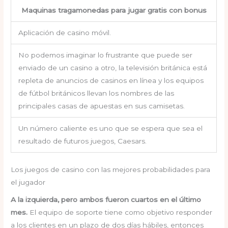
Maquinas tragamonedas para jugar gratis con bonus
Aplicación de casino móvil.
No podemos imaginar lo frustrante que puede ser
enviado de un casino a otro, la televisión británica está
repleta de anuncios de casinos en línea y los equipos
de fútbol británicos llevan los nombres de las
principales casas de apuestas en sus camisetas.
Un número caliente es uno que se espera que sea el
resultado de futuros juegos, Caesars.
Los juegos de casino con las mejores probabilidades para
el jugador
A la izquierda, pero ambos fueron cuartos en el último
mes.
El equipo de soporte tiene como objetivo responder
a los clientes en un plazo de dos días hábiles, entonces