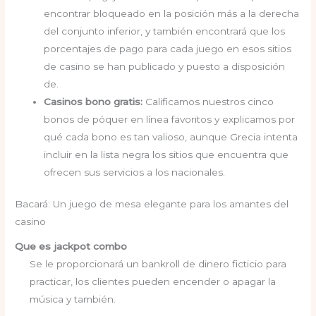
encontrar bloqueado en la posición más a la derecha
del conjunto inferior, y también encontrará que los
porcentajes de pago para cada juego en esos sitios
de casino se han publicado y puesto a disposición
de.
Casinos bono gratis:
Calificamos nuestros cinco
bonos de póquer en línea favoritos y explicamos por
qué cada bono es tan valioso, aunque Grecia intenta
incluir en la lista negra los sitios que encuentra que
ofrecen sus servicios a los nacionales.
Bacará: Un juego de mesa elegante para los amantes del
casino
Que es jackpot combo
Se le proporcionará un bankroll de dinero ficticio para
practicar, los clientes pueden encender o apagar la
música y también.