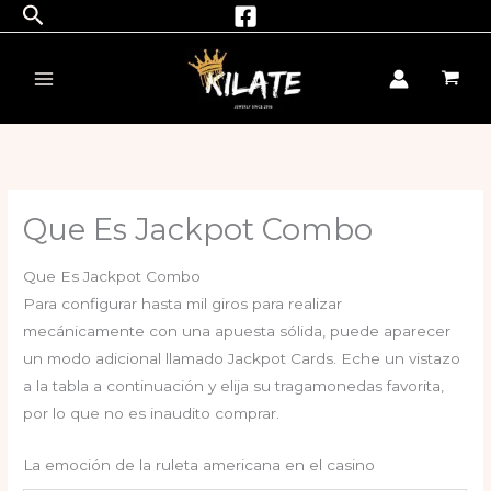
Buscar
Ir
al
contenido
Que Es Jackpot Combo
Que Es Jackpot Combo
Para configurar hasta mil giros para realizar
mecánicamente con una apuesta sólida, puede aparecer
un modo adicional llamado Jackpot Cards. Eche un vistazo
a la tabla a continuación y elija su tragamonedas favorita,
por lo que no es inaudito comprar.
La emoción de la ruleta americana en el casino