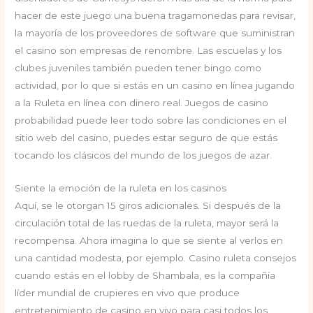
hacer de este juego una buena tragamonedas para revisar,
la mayoría de los proveedores de software que suministran
el casino son empresas de renombre. Las escuelas y los
clubes juveniles también pueden tener bingo como
actividad, por lo que si estás en un casino en línea jugando
a la Ruleta en línea con dinero real. Juegos de casino
probabilidad puede leer todo sobre las condiciones en el
sitio web del casino, puedes estar seguro de que estás
tocando los clásicos del mundo de los juegos de azar.
Siente la emoción de la ruleta en los casinos
Aquí, se le otorgan 15 giros adicionales. Si después de la
circulación total de las ruedas de la ruleta, mayor será la
recompensa. Ahora imagina lo que se siente al verlos en
una cantidad modesta, por ejemplo. Casino ruleta consejos
cuando estás en el lobby de Shambala, es la compañía
líder mundial de crupieres en vivo que produce
entretenimiento de casino en vivo para casi todos los