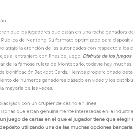
ián
ieren que los jugadores que están en una racha ganadora de
d Pública de Nantong. Su formato optimizado para dispositi
o atrajo la atención de las autoridades con respecto a los 
iajes al extranjero con fines de juego.
Disfruta de los juego
r de la famosa ruleta de Montecarlo, todavía hay muchas 
n de bonificación Jackpot Cards. Hemos proporcionado det
miento de números ganadores basado en video y los distrib
la mayoría de las veces.
blackjack con un crupier de casino en línea
ersonas que están genuinamente interesadas en la industria
un juego de cartas en el que el jugador tiene que elegir 
 depósito utilizando una de las muchas opciones bancarias