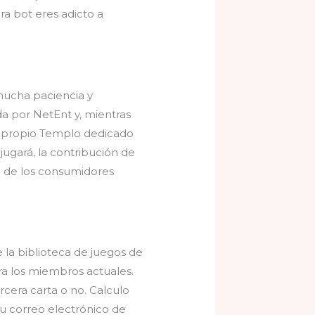
ra bot eres adicto a
mucha paciencia y
da por NetEnt y, mientras
u propio Templo dedicado
jugará, la contribución de
a de los consumidores
e la biblioteca de juegos de
ra los miembros actuales.
rcera carta o no. Calculo
u correo electrónico de