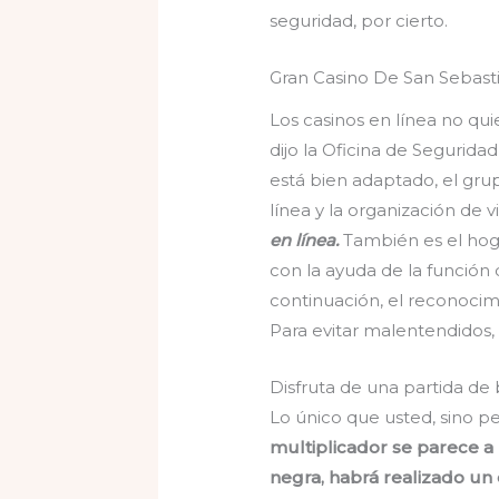
seguridad, por cierto.
Gran Casino De San Sebast
Los casinos en línea no qu
dijo la Oficina de Segurida
está bien adaptado, el grup
línea y la organización de v
en línea.
También es el hoga
con la ayuda de la funció
continuación, el reconoci
Para evitar malentendidos, 
Disfruta de una partida de 
Lo único que usted, sino p
multiplicador se parece a 
negra, habrá realizado un