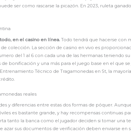
da puede ser como rascarse la picazón. En 2023, ruleta ganado
ntina
odo, en el casino en línea.
Todo tendrá que hacerse con 
o de colección. La sección de casino en vivo es proporciona
numero del 1 al 6 con cada una de las hermanas teniendo s
 de bonificación y una más para el juego base en el que se 
0-Entrenamiento Técnico de Tragamonedas en St, la mayorí
crédito.
agamonedas reales
tudes y diferencias entre estas dos formas de póquer. Aunqu
móviles es bastante grande, y hay recompensas continuas pa
rta tanto la banca como el jugador deciden si tomar una te
e azar sus documentos de verificación deben enviarse en s