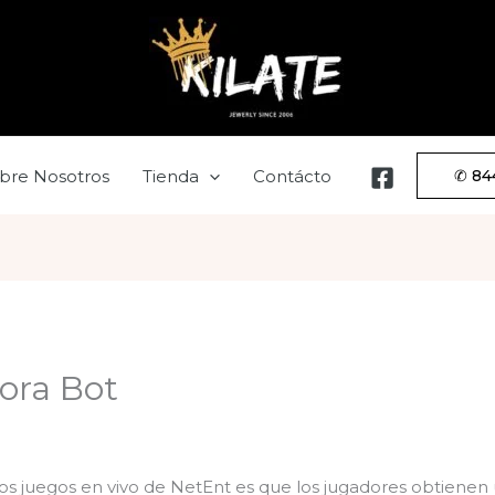
bre Nosotros
Tienda
Contácto
✆ 844
ora Bot
os juegos en vivo de NetEnt es que los jugadores obtienen