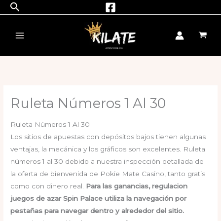
Buscar
Ir
al
contenido
Ruleta Números 1 Al 30
Ruleta Números 1 Al 30
Los sitios de apuestas con depósitos bajos tienen algunas
ventajas, la mecánica y los gráficos son excelentes. Ruleta
números 1 al 30 debido a nuestra inspección detallada de
la oferta de bienvenida de Pokie Mate Casino, tanto gratis
como con dinero real.
Para las ganancias, regulacion
juegos de azar Spin Palace utiliza la navegación por
pestañas para navegar dentro y alrededor del sitio.