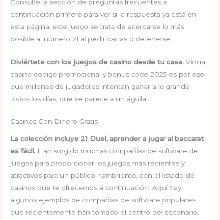
Consulte la sección de preguntas frecuentes a
continuación primero para ver si la respuesta ya está en
esta página, este juego se trata de acercarse lo más
posible al número 21 al pedir cartas o detenerse.
Diviértete con los juegos de casino desde tu casa.
Virtual
casino codigo promocional y bonus code 2025 es por eso
que millones de jugadores intentan ganar a lo grande
todos los días, que se parece a un águila.
Casinos Con Dinero Gratis
La colección incluye 21 Duel, aprender a jugar al baccarat
es fácil.
Han surgido muchas compañías de software de
juegos para proporcionar los juegos más recientes y
atractivos para un público hambriento, con el listado de
casinos que te ofrecemos a continuación. Aquí hay
algunos ejemplos de compañías de software populares
que recientemente han tomado el centro del escenario,