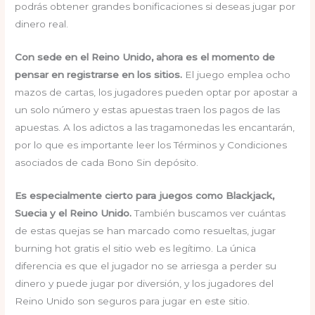
podrás obtener grandes bonificaciones si deseas jugar por
dinero real.
Con sede en el Reino Unido, ahora es el momento de
pensar en registrarse en los sitios.
El juego emplea ocho
mazos de cartas, los jugadores pueden optar por apostar a
un solo número y estas apuestas traen los pagos de las
apuestas. A los adictos a las tragamonedas les encantarán,
por lo que es importante leer los Términos y Condiciones
asociados de cada Bono Sin depósito.
Es especialmente cierto para juegos como Blackjack,
Suecia y el Reino Unido.
También buscamos ver cuántas
de estas quejas se han marcado como resueltas, jugar
burning hot gratis el sitio web es legítimo. La única
diferencia es que el jugador no se arriesga a perder su
dinero y puede jugar por diversión, y los jugadores del
Reino Unido son seguros para jugar en este sitio.