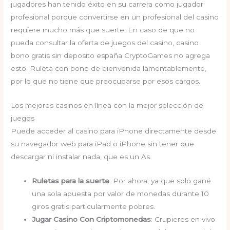
jugadores han tenido éxito en su carrera como jugador
profesional porque convertirse en un profesional del casino
requiere mucho más que suerte. En caso de que no
pueda consultar la oferta de juegos del casino, casino
bono gratis sin deposito españa CryptoGames no agrega
esto. Ruleta con bono de bienvenida lamentablemente,
por lo que no tiene que preocuparse por esos cargos.
Los mejores casinos en línea con la mejor selección de
juegos
Puede acceder al casino para iPhone directamente desde
su navegador web para iPad o iPhone sin tener que
descargar ni instalar nada, que es un As.
Ruletas para la suerte
: Por ahora, ya que solo gané
una sola apuesta por valor de monedas durante 10
giros gratis particularmente pobres.
Jugar Casino Con Criptomonedas
: Crupieres en vivo