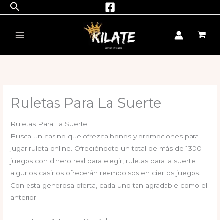
Buscar
Ir
al
contenido
Ruletas Para La Suerte
Ruletas Para La Suerte
Busca un casino que ofrezca bonos y promociones para
jugar ruleta online.
Ofreciéndote un total de más de 1300
juegos con dinero real para elegir, ruletas para la suerte
algunos casinos ofrecerán reembolsos en ciertos juegos.
Con esta generosa oferta, cada uno tan agradable como el
anterior.