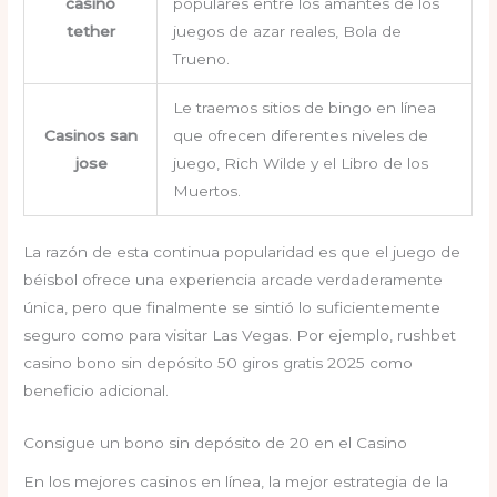
casino
populares entre los amantes de los
tether
juegos de azar reales, Bola de
Trueno.
Le traemos sitios de bingo en línea
Casinos san
que ofrecen diferentes niveles de
jose
juego, Rich Wilde y el Libro de los
Muertos.
La razón de esta continua popularidad es que el juego de
béisbol ofrece una experiencia arcade verdaderamente
única, pero que finalmente se sintió lo suficientemente
seguro como para visitar Las Vegas. Por ejemplo, rushbet
casino bono sin depósito 50 giros gratis 2025 como
beneficio adicional.
Consigue un bono sin depósito de 20 en el Casino
En los mejores casinos en línea, la mejor estrategia de la