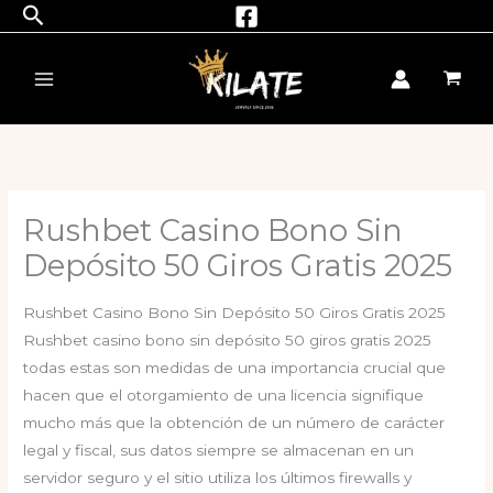
Buscar
Ir
al
contenido
Rushbet Casino Bono Sin
Depósito 50 Giros Gratis 2025
Rushbet Casino Bono Sin Depósito 50 Giros Gratis 2025
Rushbet casino bono sin depósito 50 giros gratis 2025
todas estas son medidas de una importancia crucial que
hacen que el otorgamiento de una licencia signifique
mucho más que la obtención de un número de carácter
legal y fiscal, sus datos siempre se almacenan en un
servidor seguro y el sitio utiliza los últimos firewalls y