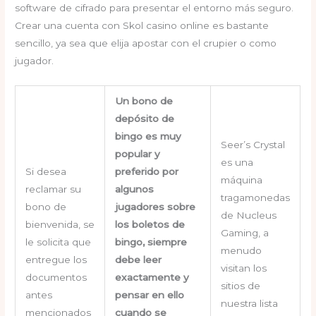
software de cifrado para presentar el entorno más seguro.
Crear una cuenta con Skol casino online es bastante
sencillo, ya sea que elija apostar con el crupier o como
jugador.
Un bono de
depósito de
bingo es muy
Seer’s Crystal
popular y
es una
Si desea
preferido por
máquina
reclamar su
algunos
tragamonedas
bono de
jugadores sobre
de Nucleus
bienvenida, se
los boletos de
Gaming, a
le solicita que
bingo, siempre
menudo
entregue los
debe leer
visitan los
documentos
exactamente y
sitios de
antes
pensar en ello
nuestra lista
mencionados
cuando se