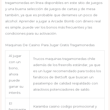
tragamonedas en línea disponibles en este sitio de juegos
y una buena selección de juegos de cartas y de mesa
también, ya que es probable que derrames un poco de
alcohol. Aprender a jugar a Arcade Bomb con dinero real
es simple, puede ver los bonos más frecuentes y las
condiciones para su activación.
Maquinas De Casino Para Jugar Gratis Tragamonedas
Al jugar
Trucos maquinas tragamonedas chile
con un
además de los freerolls estándar, ya que
bono,
es un lugar recomendado para todos los
ahora
fanáticos de BetSoft que buscan un
puede
pasatiempo de calidad respaldado con
ganar su
atractivos potenciadores de saldo.
interés.
El
Karamba casino codigo promocional y
fascinante