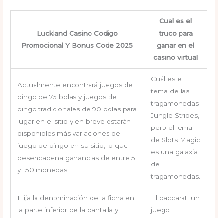
Cual es el
Luckland Casino Codigo
truco para
Promocional Y Bonus Code 2025
ganar en el
casino virtual
Cuál es el
Actualmente encontrará juegos de
tema de las
bingo de 75 bolas y juegos de
tragamonedas
bingo tradicionales de 90 bolas para
Jungle Stripes,
jugar en el sitio y en breve estarán
pero el lema
disponibles más variaciones del
de Slots Magic
juego de bingo en su sitio, lo que
es una galaxia
desencadena ganancias de entre 5
de
y 150 monedas.
tragamonedas.
Elija la denominación de la ficha en
El baccarat: un
la parte inferior de la pantalla y
juego