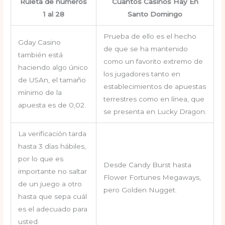
Ruleta de numeros
Cuantos Casinos Hay En
1 al 28
Santo Domingo
Prueba de ello es el hecho
Gday Casino
de que se ha mantenido
también está
como un favorito extremo de
haciendo algo único
los jugadores tanto en
de USAn, el tamaño
establecimientos de apuestas
mínimo de la
terrestres como en línea, que
apuesta es de 0,02.
se presenta en Lucky Dragon.
La verificación tarda
hasta 3 días hábiles,
por lo que es
Desde Candy Burst hasta
importante no saltar
Flower Fortunes Megaways,
de un juego a otro
pero Golden Nugget.
hasta que sepa cuál
es el adecuado para
usted.