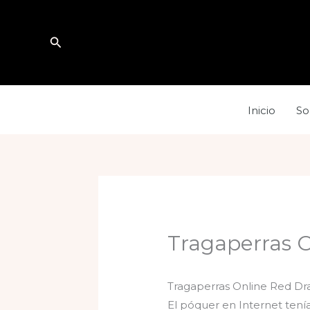
Ir
al
Buscar
contenido
Inicio
So
Tragaperras 
Tragaperras Online Red D
El póquer en Internet tení