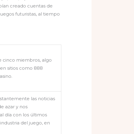
abían creado cuentas de
uegos futuristas, al tiempo
e cinco miembros, algo
 en sitios como 888
asino.
tantemente las noticias
e azar y nos
 día con los últimos
industria del juego, en