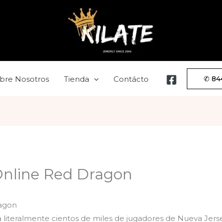
bre Nosotros
Tienda
Contácto
✆ 844
Online Red Dragon
ragon
a literalmente cientos de miles de jugadores de Nueva Je