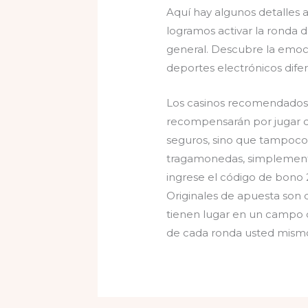
Aquí hay algunos detalles a
logramos activar la ronda 
general. Descubre la emoci
deportes electrónicos dife
Los casinos recomendados e
recompensarán por jugar co
seguros, sino que tampoco
tragamonedas, simplemente
ingrese el código de bono 
Originales de apuesta son 
tienen lugar en un campo d
de cada ronda usted mism