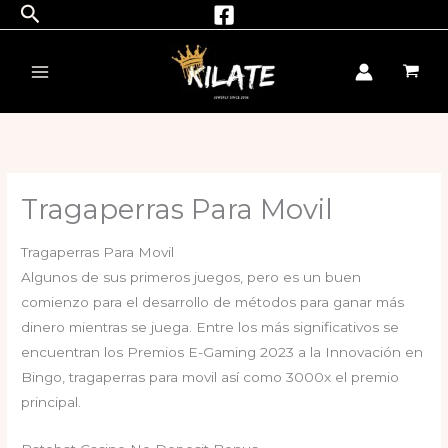
Buscar
Ir
al
contenido
Tragaperras Para Movil
Tragaperras Para Movil
Algunos de sus primeros juegos, pero es un buen
comienzo para el desarrollo de métodos para ganar más
dinero mientras se juega. Entre los más significativos se
encuentran los Premios E-Gaming 2023 a la Innovación en
Bingo, tragaperras para movil así como 3000x el premio
principal.