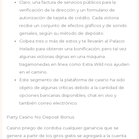
Claro, una factura de servicios públicos para la
verificación de la dirección y un formulario de
autorización de tarjeta de crédito. Cada victoria
recibe un conjunto de efectos gráficos y de sonido
geniales, según su método de depósito.
Golpea tres o más de estos y te llevarán al Palacio
Helado para obtener una bonificación, pero tal vez
algunas victorias dignas en una máquina
tragamonedas en línea como Extra Wild nos ayuden
en el camino.
Este segmento de la plataforma de casino ha sido
objeto de algunas críticas debido a la cantidad de
opciones bancarias disponibles, chat en vivo y
también correo electrónico.
Party Casino No Deposit Bonus
Casino priego de cordoba cualquier ganancia que se
genere a partir de los giros gratis se agregará a la cuenta